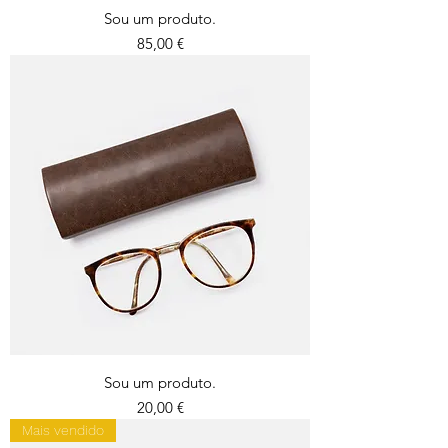
Sou um produto.
Preço
85,00 €
Sou um produto.
Preço
20,00 €
Mais vendido